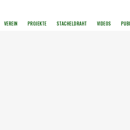
VEREIN
PROJEKTE
STACHELDRAHT
VIDEOS
PUB
2.
Zum 35. Jahrestag des Mauerfalls
„Die Nacht, in der die Mauer fiel, ist für viele
n im
Menschen unvergessen und ein Anlass für
g der
Dankbarkeit und Freude. Jubiläen sind ein Grund
ie
zum Feiern, aber auch ein Anlass zu fragen, ob wir
ich
alles getan haben, um ein Volk zu...
08. November 2024
er über
n