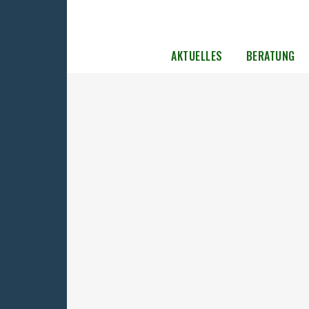
AKTUELLES
BERATUNG
Verbändetreffen der UOKG e.V. am 
und 3. November 2024
Beim diesjährigen zweiten Verbändetreffe
Herbst wurde der Fokus auf die Novellierun
SED-Unrechtsbereinigungsgesetze gelegt. D
SED-Opferbeauftragte Evelyn Zupke nahm s
trotz ihres engen Terminkalenders
erfreulicherweise die Zeit, unsere Mitglied
den aktuellen Stand im parlamentarische
Prozess zu informieren. Zusätzlich...