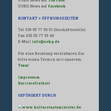
UOKG News auf
YouTube
UOKG News auf
facebook
KONTAKT + ÖFFNUNGSZEITEN
Tel 030 55 77 93 51 (Geschäftsstelle)
Fax 030 55 77 93 40
E-Mail
info@uokg.de
Für eine Beratung vereinbaren Sie
bitte einen Termin mit unserem
Team
!
Impressum
Barrierefreiheit
GEFÖRDERT DURCH