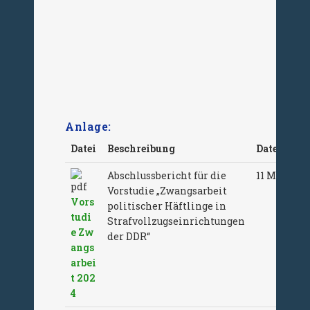
Göttingen, 2014
Im Frauengefängnis Hoheneck
hergestelltes Produkt
Anlage:
Datei
Beschreibung
Dateigröße
Abschlussbericht für die
11 MB
Vorstudie „Zwangsarbeit
Vors
politischer Häftlinge in
tudi
Strafvollzugseinrichtungen
e Zw
der DDR“
angs
arbei
t 202
4