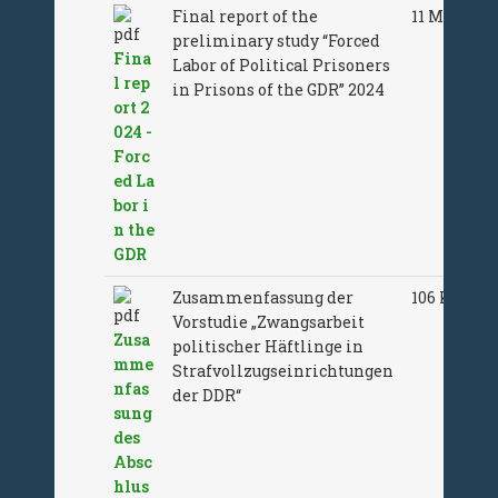
Final report of the
11 MB
preliminary study “Forced
Fina
Labor of Political Prisoners
l rep
in Prisons of the GDR” 2024
ort 2
024 -
Forc
ed La
bor i
n the
GDR
Zusammenfassung der
106 KB
Vorstudie „Zwangsarbeit
Zusa
politischer Häftlinge in
mme
Strafvollzugseinrichtungen
nfas
der DDR“
sung
des
Absc
hlus