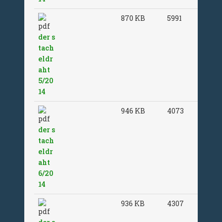
870 KB
5991
der s
tach
eldr
aht
5/20
14
946 KB
4073
der s
tach
eldr
aht
6/20
14
936 KB
4307