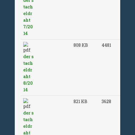
der s
tach
eldr
aht
7/20
14
808 KB
4481
der s
tach
eldr
aht
8/20
14
821 KB
3628
der s
tach
eldr
aht