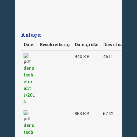
der stacheldraht 1/14
Anlage:
Datei
Beschreibung
Dateigröße
Downloads
940 KB
4511
der s
tach
eldr
aht
1/201
4
855 KB
6742
der s
tach