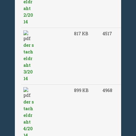
eldr
aht
2/20
14
817 KB
4517
der s
tach
eldr
aht
3/20
14
899 KB
4968
der s
tach
eldr
aht
4/20
14