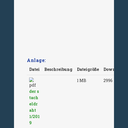
Ausgabe 8/2019
Ausgabe 9/2019
Anlage:
Datei
Beschreibung
Dateigröße
Downloads
1 MB
2996
der s
tach
eldr
aht
1/201
9