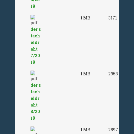
19
1 MB
3171
der s
tach
eldr
aht
7/20
19
1 MB
2953
der s
tach
eldr
aht
8/20
19
1 MB
2897