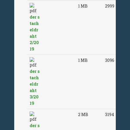
1 MB
2999
der s
tach
eldr
aht
2/20
19
1 MB
3096
der s
tach
eldr
aht
3/20
19
2 MB
3194
der s