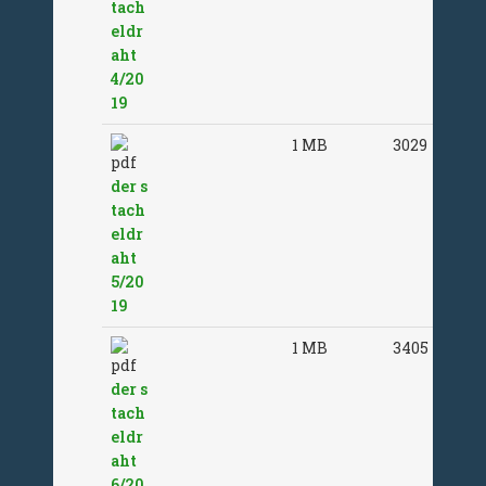
tach
eldr
aht
4/20
19
1 MB
3029
der s
tach
eldr
aht
5/20
19
1 MB
3405
der s
tach
eldr
aht
6/20