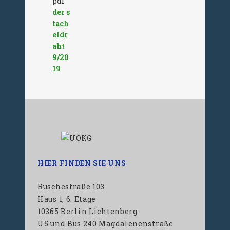
der s
tach
eldr
aht
9/20
19
HIER FINDEN SIE UNS
Ruschestraße 103
Haus 1, 6. Etage
10365 Berlin Lichtenberg
U5 und Bus 240 Magdalenenstraße