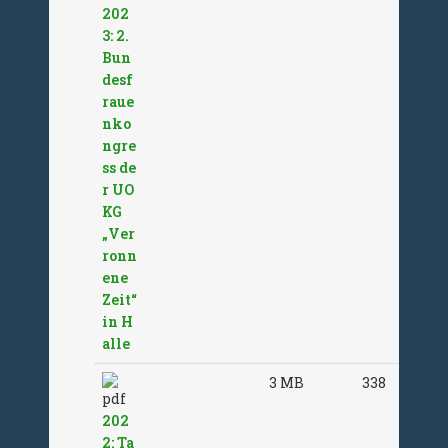
202
3: 2.
Bun
desf
raue
nko
ngre
ss de
r UO
KG
„Ver
ronn
ene
Zeit“
in H
alle
3 MB
338
202
2: Ta