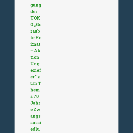
gung
der
UOK
G „Ge
raub
te He
imat
– Ak
tion
Ung
ezief
er“ z
um T
hem
a 70
Jahr
e Zw
angs
aussi
edlu