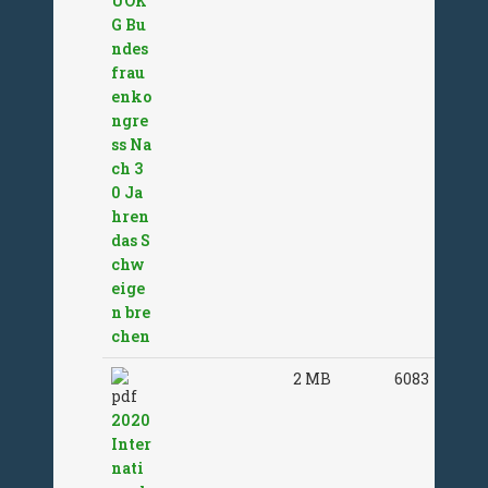
UOK
G Bu
ndes
frau
enko
ngre
ss Na
ch 3
0 Ja
hren
das S
chw
eige
n bre
chen
2 MB
6083
2020
Inter
nati