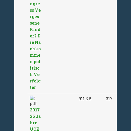
ngre
ss Ve
rges
sene
Kind
er? D
ie Na
chko
mme
n pol
itisc
h Ve
rfolg
ter
911 KB
317
2017
25 Ja
hre
UOK