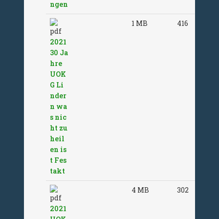
ngen
1 MB
416
2021
30 Ja
hre
UOK
G Li
nder
n wa
s nic
ht zu
heil
en is
t Fes
takt
4 MB
302
2021