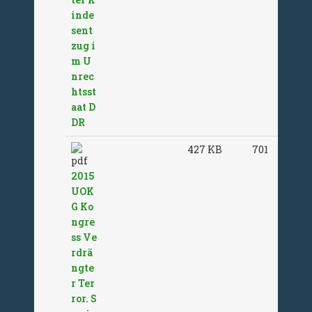
inde
sent
zug i
m U
nrec
htsst
aat D
DR
427 KB
701
2015
UOK
G Ko
ngre
ss Ve
rdrä
ngte
r Ter
ror. S