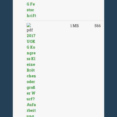
G Fe
stsc
hrift
1 MB
566
2017
UOK
G Ko
ngre
ss Kl
eine
Bröt
chen
oder
groß
er W
urf?
Aufa
rbeit
ung