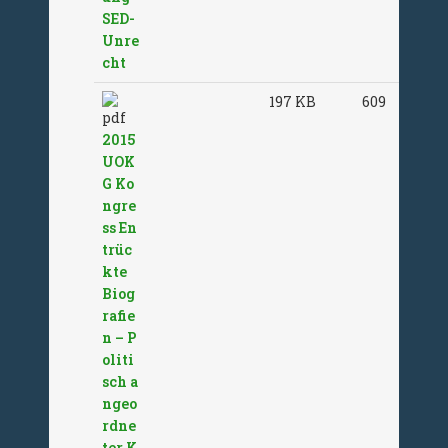
SED-
Unre
cht
197 KB
609
2015
UOK
G Ko
ngre
ss En
trüc
kte
Biog
rafie
n – P
oliti
sch a
ngeo
rdne
ter K