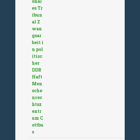
onal
es Tr
ibun
al Z
wan
gsar
beit i
n pol
itisc
her
DDR
Haft
Men
sche
nrec
htsz
entr
um C
ottbu
s