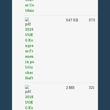
er Co
ttbus
547 KB
573
2019
UOK
G Ko
ngre
ss Fr
auen
in po
litis
cher
Haft
2 MB
321
2018
UOK
G Ko