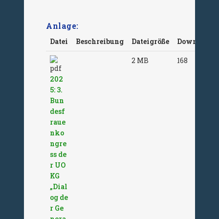
Anlage:
Datei
Beschreibung
Dateigröße
Downloads
2 MB
168
202
5: 3.
Bun
desf
raue
nko
ngre
ss de
r UO
KG
„Dial
og de
r Ge
nera