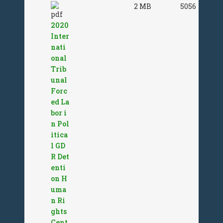
2 MB
5056
2020
Inter
nati
onal
Trib
unal
Forc
ed La
bor i
n Pol
itica
l GD
R Det
enti
on H
uma
n Ri
ghts
Cent