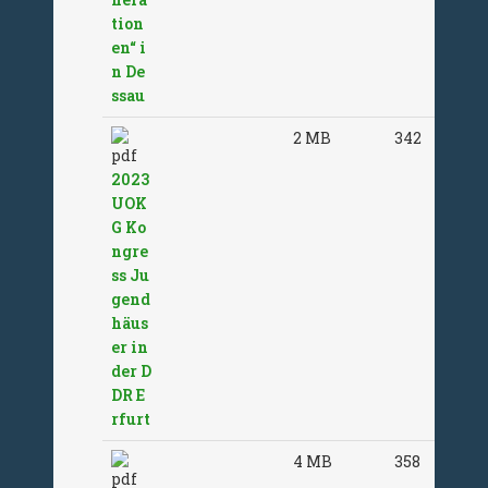
tion
en“ i
n De
ssau
2 MB
342
2023
UOK
G Ko
ngre
ss Ju
gend
häus
er in
der D
DR E
rfurt
4 MB
358