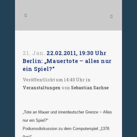
21. Jan.
22.02.2011, 19:30 Uhr
Berlin: „Mauertote – alles nur
ein Spiel?“
Veröffentlicht um 14:40 Uhr
in
Veranstaltungen
von
Sebastian Sachse
–
„
Tote an Mauer und innerdeutscher Grenze
Alles
nur ein Spiel?“
Podiumsdiskussion zu dem Computerspiel „1378
(km)“