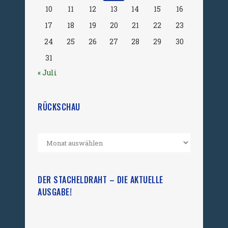
10
11
12
13
14
15
16
17
18
19
20
21
22
23
24
25
26
27
28
29
30
31
« Juli
RÜCKSCHAU
DER STACHELDRAHT – DIE AKTUELLE
AUSGABE!