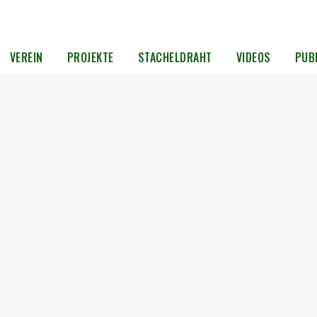
VEREIN
PROJEKTE
STACHELDRAHT
VIDEOS
PUB
rüben
18
sen
Über
g gab