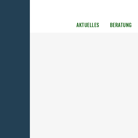
AKTUELLES
BERATUNG
UOKG-Kongress: Solidarität von d
(jetzt mit Programm)
Solidarität von drüben - bürgerschaftliches
Engagement für die DDR-Opposition. UOKG-
Kongress am Freitag, dem 19. April 2024, 11-
Uhr In der Vertretung des Freistaates Sach
beim BundBrüderstraße 11/12, 10178 Berlin 
die gesamte Geschichte der SBZ/DDR hinwe
es spontane oder auch „von unten“...