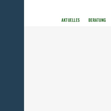
AKTUELLES
BERATUNG
Vorstandswahlen der UOKG am 18.
November 2017
Im Rahmen der Mitgliederversammlung 
Samstag, dem 18. November 2017 standen
satzungsgemäß neue Vorstandswahlen an. D
Dombrowski stellte sich nach seiner 2 jähr
Amtszeit erneut zur Wahl und wurde mit g
Mehrheit (85,7%) in seinem Amt bestätigt. 
Roland Lange wurde mit...