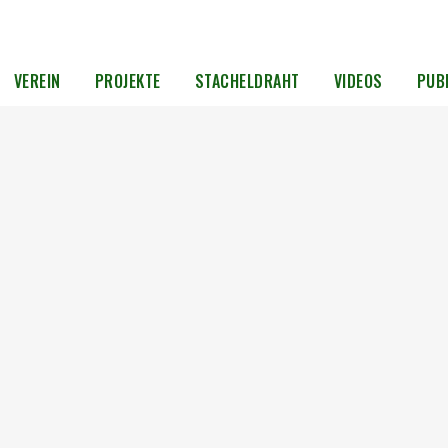
VEREIN
PROJEKTE
STACHELDRAHT
VIDEOS
PUB
am
ieter
igen
roßer
Auch