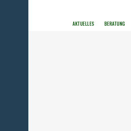
AKTUELLES
BERATUNG
Wieder Schändung des
Erinnerungsortes KZ-Außenlager
Jamlitz-Lieberose
Der Erinnerungsort Jamlitz/Lieberose ist e
geschändet worden. Diesmal wurde die
Eingangstafel zur Freiluftausstellung durch
Explosion zerstört. Bereits in der vergange
Woche hatten Unbekannte zwei
Erinnerungstafeln beschädigt. Dieter
Dombrowski, Bundesvorsitzender der UOKG