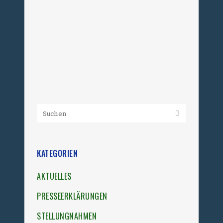
und von schwerem Unrecht
Betroffenen der kommunistischen
Gewaltherrschaft verfolgen mit
großer Aufmerksamkeit...
05. April 2012
KATEGORIEN
AKTUELLES
PRESSEERKLÄRUNGEN
STELLUNGNAHMEN