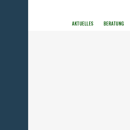
AKTUELLES
BERATUNG
Die UOKG gratuliert dem neuen
Bundespräsidenten Christian Wulf
Der UOKG-Bundesvorsitzende Rainer Wagn
wandte sich mit dem folgenden Schreiben 
neuen Bundespräsidenten Christian Wulff: E
mir eine Freude, Ihnen im Namen der Uni
Opferverbände der Kommunistischen
Gewaltherrschaft und auch persönlich zur 
in das höchste Amt unseres...