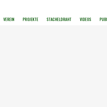
VEREIN
PROJEKTE
STACHELDRAHT
VIDEOS
PUB
f
er
an den
s ist
on der
Wahl