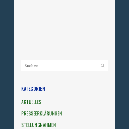
diesem Diskurs leistete die
interdisziplinäre Tagung „Arbeit,
Gewalt und Zwang – Industriekultur
und Verantwortung“, die am...
23. November 2025
KATEGORIEN
AKTUELLES
PRESSEERKLÄRUNGEN
STELLUNGNAHMEN