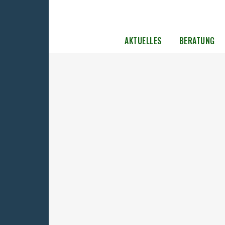
AKTUELLES
BERATUNG
Telefonsprechtag der Sächsischen
Landesbeauftragten für
Zwangsausgesiedelte am 21. Mai 2
Am 1. Juli 2025 tritt das novellierte SED-
Unrechtsbereinigungsgesetz in Kraft. Es br
wichtige Verbesserungen für ehemals polit
Verfolgte – auch für die Zwangsausgesiedelt
Menschen, die aus dem Gebiet der
innerdeutschen Grenze zwangsweise
umgesiedelt wurden, haben künftig Anspru