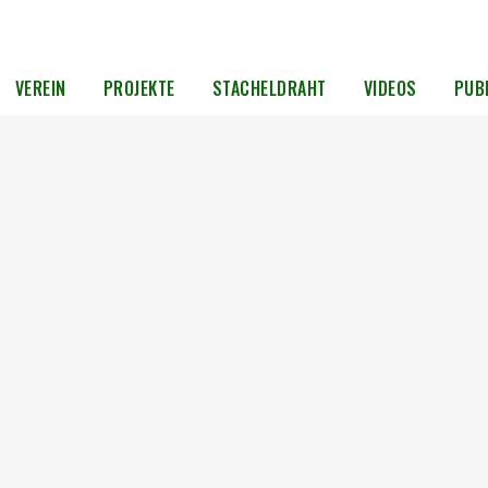
VEREIN
PROJEKTE
STACHELDRAHT
VIDEOS
PUB
025
ingt
isch
en.
ch auf