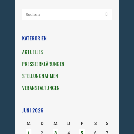
KATEGORIEN
AKTUELLES
PRESSEERKLÄRUNGEN
STELLUNGNAHMEN
VERANSTALTUNGEN
JUNI 2026
M
D
M
D
F
S
S
1
2
3
4
5
6
7