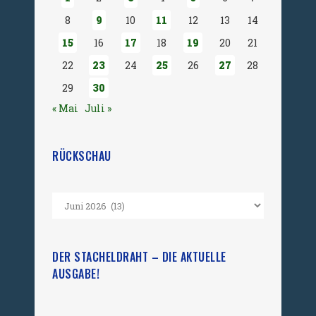
8
9
10
11
12
13
14
15
16
17
18
19
20
21
22
23
24
25
26
27
28
29
30
« Mai
Juli »
RÜCKSCHAU
DER STACHELDRAHT – DIE AKTUELLE
AUSGABE!