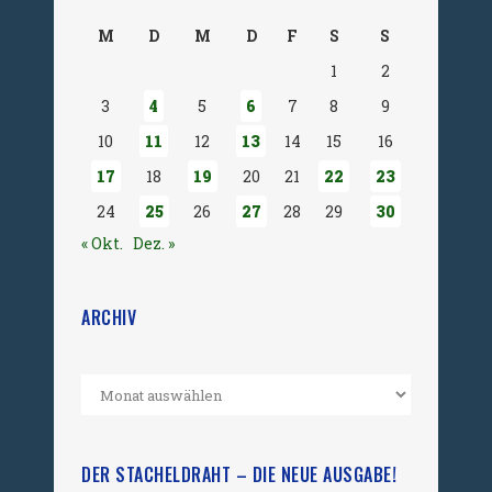
M
D
M
D
F
S
S
1
2
3
4
5
6
7
8
9
10
11
12
13
14
15
16
17
18
19
20
21
22
23
24
25
26
27
28
29
30
« Okt.
Dez. »
ARCHIV
DER STACHELDRAHT – DIE NEUE AUSGABE!