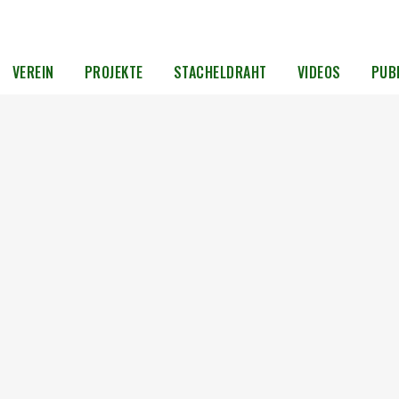
VEREIN
PROJEKTE
STACHELDRAHT
VIDEOS
PUB
g der
tätte
 und
m
g des
ow