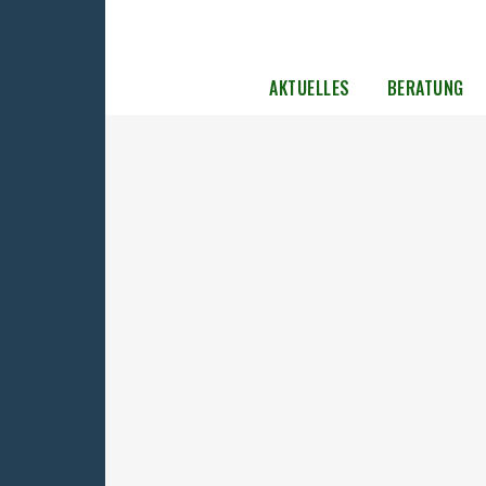
AKTUELLES
BERATUNG
Veranstaltungen zum 80. Jahresta
Verlegung des sowjetischen
Speziallagers Nr. 7 nach
Sachsenhausen
Am 6. und 7. September 2025 laden Gedenks
und Museum Sachsenhausen sowie Gedenk-
Begegnungsstätte Leistikowstraße Potsda
herzlich zu zwei Tagen voller Programm
anlässlich des 80. Jahrestages der Verlegun
sowjetischen Speziallagers Nr. 7 von Wees