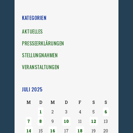
KATEGORIEN
AKTUELLES
PRESSEERKLÄRUNGEN
STELLUNGNAHMEN
VERANSTALTUNGEN
JULI 2025
M
D
M
D
F
S
S
1
2
3
4
5
6
7
8
9
10
11
12
13
14
15
16
17
18
19
20