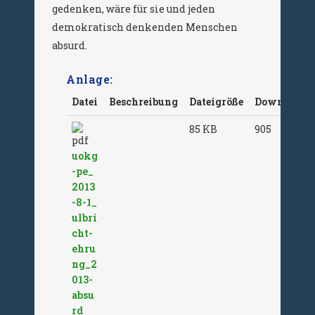
gedenken, wäre für sie und jeden
demokratisch denkenden Menschen
absurd.
Anlage:
Datei
Beschreibung
Dateigröße
Downloads
85 KB
905
uokg
-pe_
2013
-8-1_
ulbri
cht-
ehru
ng_2
013-
absu
rd