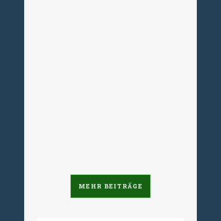
Dachverband der SED-Opfer zu der
Buchvorstellung von Heinz Keßler:
„Die Mauer hat keinen Krieg
verhindert, die Mauer war Krieg“ Am
vergangenen Freitag hat der
ehemalige DDR-Minister Heinz
Keßler gemeinsam mit dem
ehemaligen DDR General Fritz
Streletz das Buch „Ohne die Mauer
hätte...
25. Mai 2011
MEHR BEITRÄGE