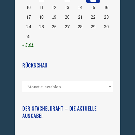
10
11
12
13
14
15
16
17
18
19
20
21
22
23
24
25
26
27
28
29
30
31
« Juli
RÜCKSCHAU
DER STACHELDRAHT – DIE AKTUELLE
AUSGABE!