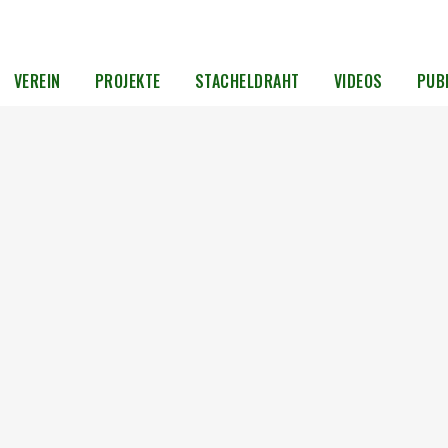
VEREIN
PROJEKTE
STACHELDRAHT
VIDEOS
PUB
the
Beyond
ers”
arfilm