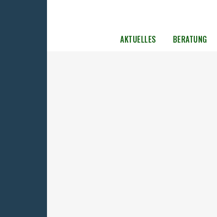
AKTUELLES
BERATUNG
Veranstaltung zum Film „Beyond 
Berlin Wall – Reports from Stasi
Prisoners” am 19. Juni 2025
Im Februar 2025 hatte in Berlin der Film „
the Berlin Wall – Reports from Stasi Prison
Premiere – ein ungewöhnlicher Dokument
über drei Biografien, die aus sehr
unterschiedlichen Lebenswelten eine
Gemeinsamkeit teilen – alle landeten im
Knast....