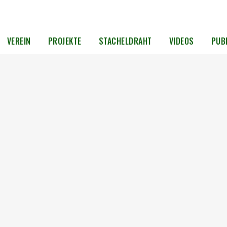
VEREIN
PROJEKTE
STACHELDRAHT
VIDEOS
PUB
n
Fachgespräch zum Thema
Venerologische Stationen in der DDR
jetzt online
Gern teilen wir einen Beitrag aus der Arbeit der
SED-Opferbeauftragten Evelyn Zupke: Wegen
hsten
vermeintlicher „Rumtreiberei“,
schen
„Unzuverlässigkeit“ oder „Arbeitsbummelei“
wurden Zehntausende junge Frauen und Mädchen
in die Geschlossenen Venerologischen Stationen
verschiedener Krankenhäuser in der DDR