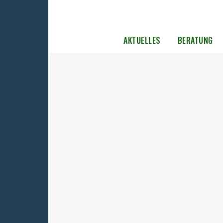
AKTUELLES
BERATUNG
Erzählcafé zu den Venerologische
Stationen in der DDR in Leipzig
Liebe Interessierte und Betroffene, die
Gedenkstätte GJWH Torgau und der Verein
Riebeckstraße 63 e.V. laden herzlich zu näc
Ausgabe des Erzählcafés zu den Venerologi
Stationen in der DDR ein....
23. April 2026