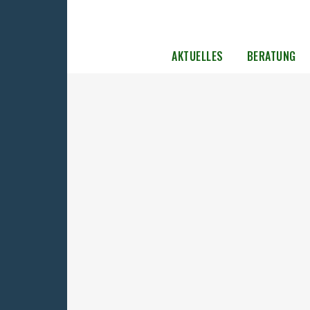
AKTUELLES
BERATUNG
Einladung zum Europäischen
Gedenktag am 23. August 2025 in
Potsdam
Wir laden Sie herzlich ein, am Samstag, de
August 2025, gemeinsam mit uns der Opfer
politischer Verfolgung unter totalitären un
autoritären Regimen zu gedenken....
04. August 2025