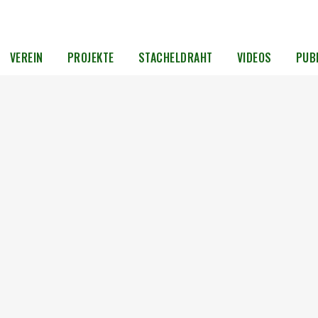
VEREIN
PROJEKTE
STACHELDRAHT
VIDEOS
PUB
Fernsehtipp für Regentage:
Geheimnisvolle Orte – Lindenstraße
Potsdam
n 23.
Wenn der Regen draußen fällt, lohnt sich ein
Blick in die bewegte Geschichte eines besonderen
d
Ortes: Die neue Folge der Doku-Reihe des rbb
„Geheimnisvolle Orte“ führt uns hinter die
Mauern der Lindenstraße in Potsdam – einem
Ort, an dem sich...