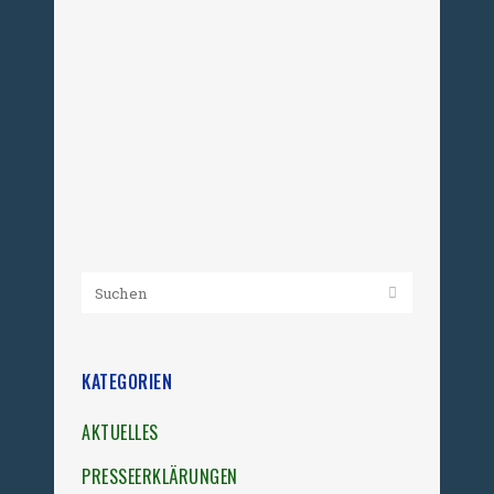
Repression gegen Mädchen und
Frauen in der DDR. Im Fokus steht die
Umerziehung in den Geschlossenen
Venerologischen Stationen, in denen
systematisch sexualisierte Gewalt
ausgeübt wurde....
13. November 2024
KATEGORIEN
AKTUELLES
PRESSEERKLÄRUNGEN