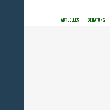
AKTUELLES
BERATUNG
Bundesweiter Ehrentag am 23. Mai
gemeinsam für Demokratie und
Zusammenhalt!
Als gemeinnütziger Verein wissen wir aus
unserer täglichen Arbeit nur zu gut: Unser 
für die Aufarbeitung kommunistischer
Gewaltherrschaft und unsere Hilfe für die 
wären ohne unermüdliches freiwilliges
Engagement schlichtweg unmöglich. Mit v
dieser Menschen arbeiten wir auf regelmäßi