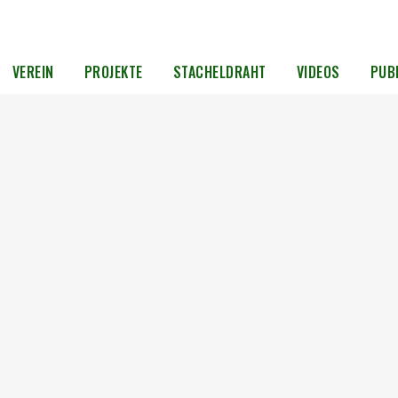
VEREIN
PROJEKTE
STACHELDRAHT
VIDEOS
PUB
 –
Einsatz
Opfer
ielen
ger...