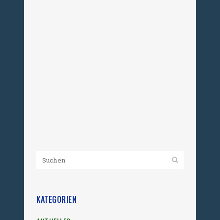
Am vergangenen Wochenende (4.-6.
April 2025) fand in Berlin der
Bundeskongress zur Aufarbeitung der
SBZ/SED-Diktatur statt. Einmal
jährlich wird dieser von den
Landesbeauftragten, der
Bundesstiftung Aufarbeitung und der
SED-Opferbeauftragte veranstaltet....
08. April 2025
KATEGORIEN