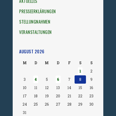
AKTUELLES
PRESSEERKLÄRUNGEN
STELLUNGNAHMEN
VERANSTALTUNGEN
AUGUST 2026
M
D
M
D
F
S
S
1
2
3
4
5
6
7
8
9
10
11
12
13
14
15
16
17
18
19
20
21
22
23
24
25
26
27
28
29
30
31