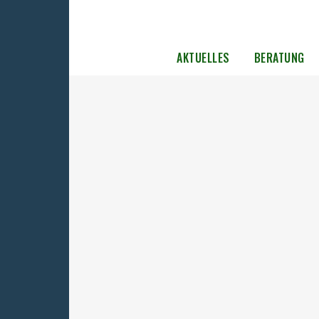
AKTUELLES
BERATUNG
Das Bundesarchiv lädt im August
wieder zum Campus-Kino
Die lauen Augustnächte in Berlin sind
traditionell die Zeit des Open-Air-Kinos. Do
dem Gelände der ehemaligen Stasi-Zentral
Lichtenberg, dem heutigen Campus für
Demokratie, geht es um weit mehr als um 
Unterhaltung...
02. Juli 2026