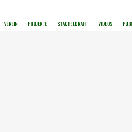
VEREIN
PROJEKTE
STACHELDRAHT
VIDEOS
PUB
Ein Sommerabend voller Begegnungen –
die UOKG zu Gast beim Campus-Kino
Am Donnerstag, den 7. August 2025, war die UOKG
ch auf
zu Gast beim Freiluft-Kino auf dem Campus für
e in
Demokratie in der Normannenstraße – und der
Abend war ein voller Erfolg. Bei bestem
bloße
Sommerwetter kamen zahlreiche
Besucherinnen und Besucher, um Film,
Diskussion...