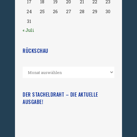
17
18
19
20
21
22
23
24
25
26
27
28
29
30
31
« Juli
RÜCKSCHAU
DER STACHELDRAHT – DIE AKTUELLE
AUSGABE!