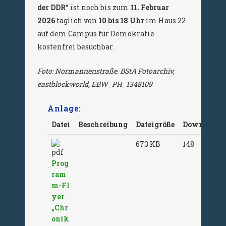
der DDR“
ist noch bis zum
11. Februar
2026
täglich von
10 bis 18 Uhr
im Haus 22
auf dem Campus für Demokratie
kostenfrei besuchbar.
Foto: Normannenstraße. BStA Fotoarchiv,
eastblockworld, EBW_PH_1348109
Anlage:
Datei
Beschreibung
Dateigröße
Downloads
673 KB
148
Prog
ram
m-Fl
yer
„Chr
onik