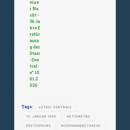
eine
r Na
cht -
36 Ja
hre E
rstür
mun
g der
Stasi
-Zen
tral
e” 15.
01.2
026
Tags:
#STASI-ZENTRALE
15. JANUAR 1990
AKTIONSTAG
ERSTÜRMUNG
NORMANNENSTRASSE