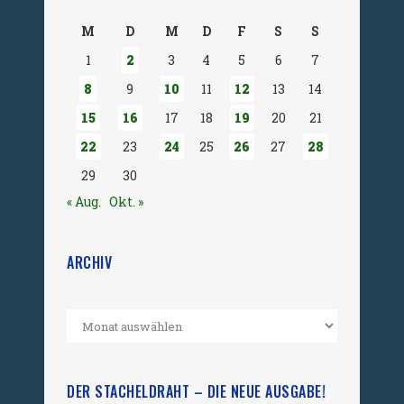
M
D
M
D
F
S
S
1
2
3
4
5
6
7
8
9
10
11
12
13
14
15
16
17
18
19
20
21
22
23
24
25
26
27
28
29
30
« Aug.
Okt. »
ARCHIV
DER STACHELDRAHT – DIE NEUE AUSGABE!