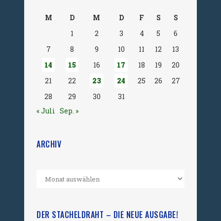
M
D
M
D
F
S
S
1
2
3
4
5
6
7
8
9
10
11
12
13
14
15
16
17
18
19
20
21
22
23
24
25
26
27
28
29
30
31
« Juli
Sep. »
ARCHIV
DER STACHELDRAHT – DIE NEUE AUSGABE!