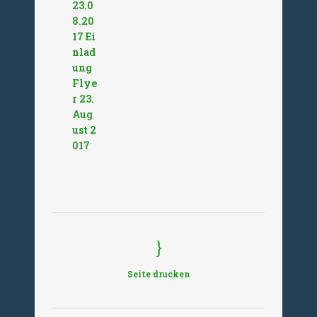
23.0
8.20
17 Ei
nlad
ung
Flye
r 23.
Aug
ust 2
017
Seite drucken