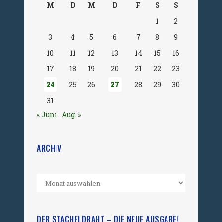
M
D
M
D
F
S
S
1
2
3
4
5
6
7
8
9
10
11
12
13
14
15
16
17
18
19
20
21
22
23
24
25
26
27
28
29
30
31
« Juni
Aug. »
ARCHIV
DER STACHELDRAHT – DIE NEUE AUSGABE!