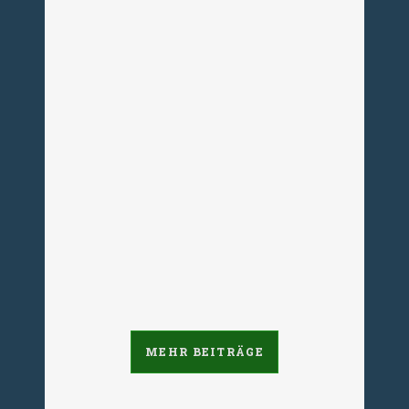
6. Öffentliches Hearing
„Sexueller Missbrauch in der
Heimerziehung“
-- Hinweis: Dieser Beitrag
thematisiert sexualisierte Gewalt.
Falls Sie das Thema belastet, kann
der Inhalt für Sie belastend sein. --
Heimkindheiten hinter
Schweigemauern: Betroffene haben
ein Recht auf Aufarbeitung...
05. Juni 2025
MEHR BEITRÄGE