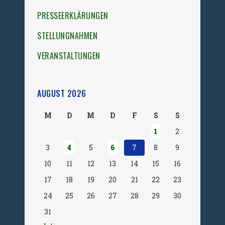
PRESSEERKLÄRUNGEN
STELLUNGNAHMEN
VERANSTALTUNGEN
AUGUST 2026
M
D
M
D
F
S
S
1
2
3
4
5
6
7
8
9
10
11
12
13
14
15
16
17
18
19
20
21
22
23
24
25
26
27
28
29
30
31