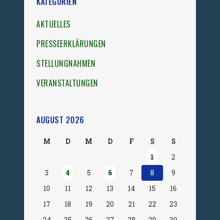
KATEGORIEN
AKTUELLES
PRESSEERKLÄRUNGEN
STELLUNGNAHMEN
VERANSTALTUNGEN
AUGUST 2026
M
D
M
D
F
S
S
1
2
3
4
5
6
7
8
9
10
11
12
13
14
15
16
17
18
19
20
21
22
23
24
25
26
27
28
29
30