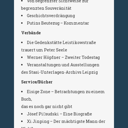
Von begrenzter Sichtweise zur
begrenzten Souveränität
Geschichtsverdrängung
Putins Beutezug – Kommentar
Verbände
Die Gedenkstätte Leistikowstraße
trauert um Peter Seele
Werner Höpfner – Zweiter Todestag
Veranstaltungen und Ausstellungen
des Stasi-Unterlagen-Archivs Leipzig
Service/Bücher
Eisige Zone – Betrachtungen zu einem
Buch,
das es noch gar nicht gibt
Jósef Pi􀃣sudski – Eine Biografie
Xi Jinping – Der mächtigste Mann der