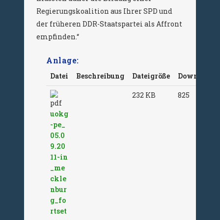
Regierungskoalition aus Ihrer SPD und
der früheren DDR-Staatspartei als Affront
empfinden.“
Anlage:
Datei
Beschreibung
Dateigröße
Downloads
232 KB
825
uokg
-pe_
05.0
9.20
11-in
_me
ckle
nbur
g_fo
rtset