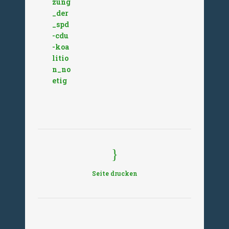
zung
_der
_spd
-cdu
-koa
litio
n_no
etig
Seite drucken