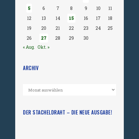
5
6
7
8
9
10
11
12
13
14
15
16
17
18
19
20
21
22
23
24
25
26
27
28
29
30
« Aug.
Okt. »
ARCHIV
DER STACHELDRAHT – DIE NEUE AUSGABE!