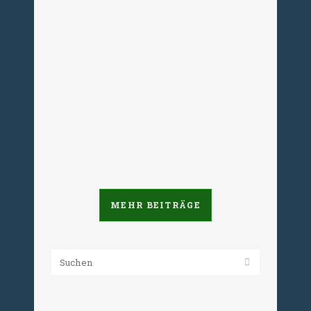
Unternehmen erst seit 2013 bekannt
sind und es aufgrund des zeitlichen
Abstands nicht möglich sei, „die
Details in dem Umfang
aufzubereiten, der für eine weitere
Aufklärung und abschließende
Bewertung nötig...
03. März 2025
MEHR BEITRÄGE