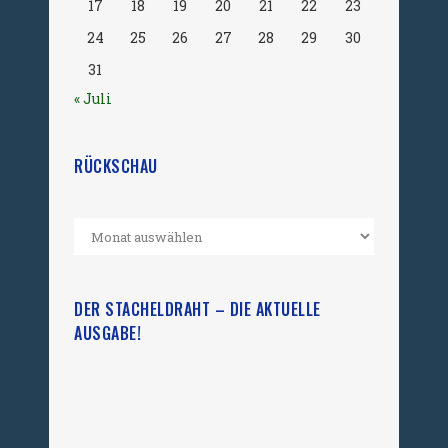
17
18
19
20
21
22
23
24
25
26
27
28
29
30
31
« Juli
RÜCKSCHAU
DER STACHELDRAHT – DIE AKTUELLE
AUSGABE!