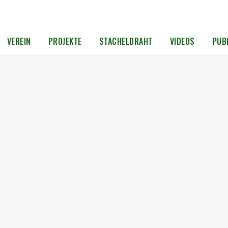
VEREIN
PROJEKTE
STACHELDRAHT
VIDEOS
PUB
 30
 1.
Dieses
h
00
ie
eren zu