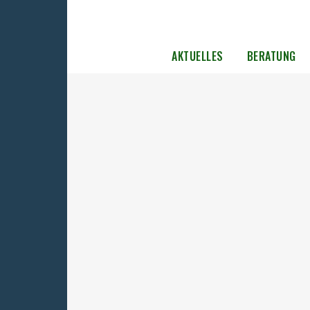
AKTUELLES
BERATUNG
Inkrafttreten des 1. SED-
Unrechtsbereinigungsgesetzes vor
Jahren
Vor 30 Jahren, am 4. November 1992, trat das
SED-Unrechtsbereinigungsgesetz in Kraft. 
einmalige und international als vorbildlic
angesehene Gesetz gab den insgesamt 279.0
politischen Häftlingen der DDR erstmals d
Möglichkeit, sich strafrechtlich rehabiliti
lassen. Die aktuellen Antragzahlen...