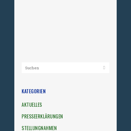
trägt immer unverhohlener
totalitäre Züge. Dass der ehemalige
KGB-Agent Putin inzwischen
unverblümt...
28. März 2013
KATEGORIEN
AKTUELLES
PRESSEERKLÄRUNGEN
STELLUNGNAHMEN