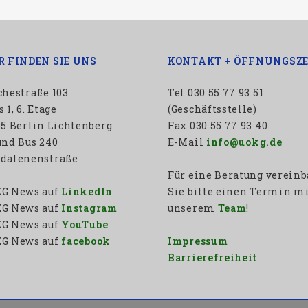
R FINDEN SIE UNS
KONTAKT + ÖFFNUNGSZE
chestraße 103
Tel 030 55 77 93 51
 1, 6. Etage
(Geschäftsstelle)
65 Berlin Lichtenberg
Fax 030 55 77 93 40
und Bus 240
E-Mail
info@uokg.de
dalenenstraße
Für eine Beratung verein
G News auf
LinkedIn
Sie bitte einen Termin m
G News auf
Instagram
unserem
Team
!
G News auf
YouTube
G News auf
facebook
Impressum
Barrierefreiheit