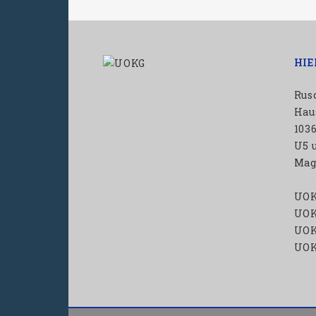
HIE
Rus
Haus
103
U5 
Mag
UOK
UOK
UOK
UOK