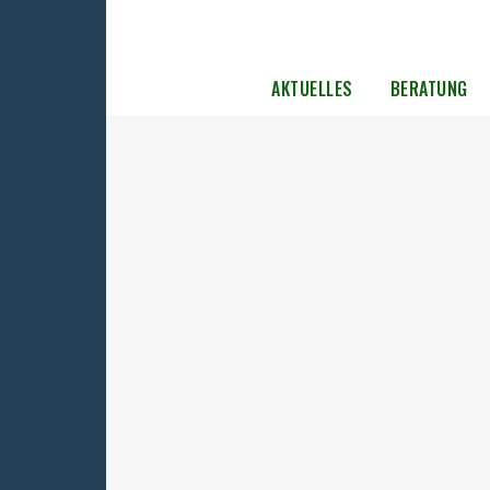
AKTUELLES
BERATUNG
Ausgabe 1/2017
Download dieser Ausgabe als PDF Aktuell 14
Mauertote Stiftung Anerkennung und Hilfe
Schäbiger Rest Aufarbeitungspreis Komme
Recht „Pflegebedürftigkeit“ neu definiert
International Rußland und das Baltikum 
Asymmetrischer Kampf Berichte Neustart
Frauen-Power Volkstrauertag in Sachenhau
Neues aus Sachsen Piratensender gegen Sta
Verbände Häftlingsvertretung gegründet