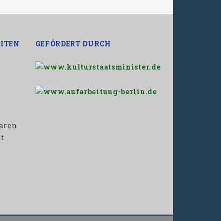
ITEN
GEFÖRDERT DURCH
baren
it