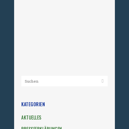
Ministerpräsident Sellering, sehr
geehrter Herr Ministerpräsident
Woidke, sehr geehrter Herr
Ministerpräsident Haseloff, sehr
geehrter Herr Ministerpräsident
Tillich, die UOKG warnt Sie...
04. Februar 2014
KATEGORIEN
AKTUELLES