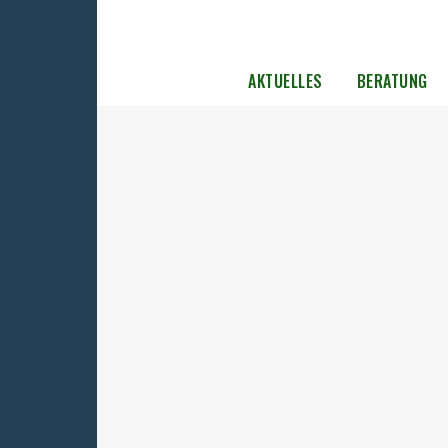
AKTUELLES
BERATUNG
Präsidentin des Berliner
Abgeordnetenhauses besucht
Gedenkstätte Hohenschönhausen
Auf Einladung der Präsidentin des Berliner
Abgeordnetenhauses fand am 04. Juni in de
Gedenkstätte Berlin-Hohenschönhausen i
Rahmen des Programms der
Landtagspräsidentenkonferenz eine Führu
mit dem Direktor Dr. Helge Heidemeyer un
ein Zeitzeugengespräch mit Dieter Dombro