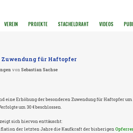
VEREIN
PROJEKTE
STACHELDRAHT
VIDEOS
PUB
 Zuwendung für Haftopfer
ungen
von
Sebastian Sachse
nd eine Erhöhung der besonderen Zuwendung für Haftopfer um 
Verfolgte um 30 € beschlossen.
igt sich hiervon enttäuscht:
flation der letzten Jahre die Kaufkraft der bisherigen
Opferre