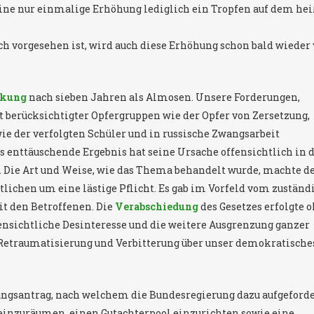
t eine nur einmalige Erhöhung lediglich ein Tropfen auf dem he
h vorgesehen ist, wird auch diese Erhöhung schon bald wieder
ckung
nach sieben Jahren als Almosen. Unsere Forderungen,
 berücksichtigter Opfergruppen wie der Opfer von Zersetzung,
 der verfolgten Schüler und in russische Zwangsarbeit
s enttäuschende Ergebnis hat seine Ursache offensichtlich in
n. Die Art und Weise, wie das Thema behandelt wurde, machte d
rtlichen um eine lästige Pflicht. Es gab im Vorfeld vom zuständ
t den Betroffenen. Die
Verabschiedung
des Gesetzes erfolgte 
fensichtliche Desinteresse und die weitere Ausgrenzung ganzer
Retraumatisierung und Verbitterung über unser demokratische
ngsantrag, nach welchem die Bundesregierung dazu aufgeforde
einzuräumen, einen Gutachterpool einzurichten sowie eine