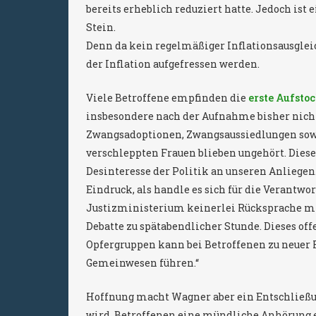
bereits erheblich reduziert hatte. Jedoch is
Stein.
Denn da kein regelmäßiger Inflationsausgleic
der Inflation aufgefressen werden.
Viele Betroffene empfinden die
erste Aufsto
insbesondere nach der Aufnahme bisher nicht
Zwangsadoptionen, Zwangsaussiedlungen sowie
verschleppten Frauen blieben ungehört. Diese
Desinteresse der Politik an unseren Anliege
Eindruck, als handle es sich für die Verantwo
Justizministerium keinerlei Rücksprache mi
Debatte zu spätabendlicher Stunde. Dieses of
Opfergruppen kann bei Betroffenen zu neuer 
Gemeinwesen führen.“
Hoffnung macht Wagner aber ein Entschließu
wird, Betroffenen eine mündliche Anhörung 