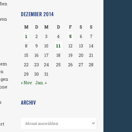
ißen
DEZEMBER 2014
 von
M
D
M
D
F
S
S
1
2
3
4
5
6
7
8
9
10
11
12
13
14
15
16
17
18
19
20
21
 dem
22
23
24
25
26
27
28
en
29
30
31
igen
« Nov.
Jan. »
ohne
ARCHIV
s
rt