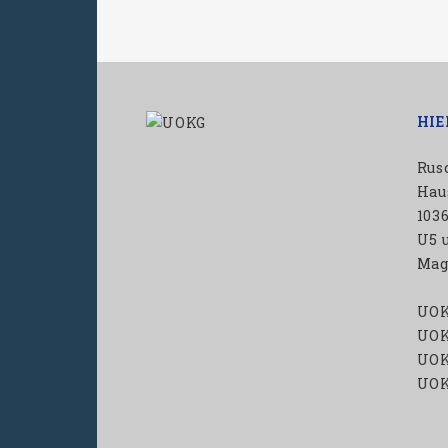
HIE
Rus
Haus
103
U5 
Mag
UOK
UOK
UOK
UOK