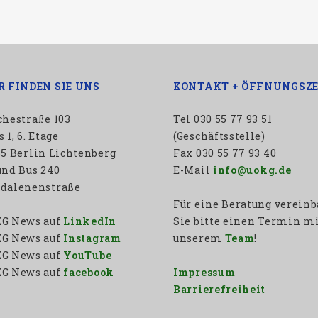
R FINDEN SIE UNS
KONTAKT + ÖFFNUNGSZE
chestraße 103
Tel 030 55 77 93 51
 1, 6. Etage
(Geschäftsstelle)
65 Berlin Lichtenberg
Fax 030 55 77 93 40
und Bus 240
E-Mail
info@uokg.de
dalenenstraße
Für eine Beratung verein
G News auf
LinkedIn
Sie bitte einen Termin m
G News auf
Instagram
unserem
Team
!
G News auf
YouTube
G News auf
facebook
Impressum
Barrierefreiheit