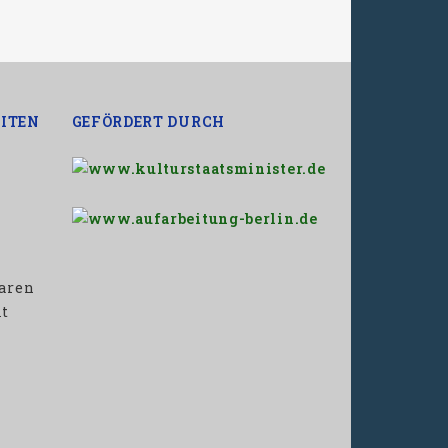
ITEN
GEFÖRDERT DURCH
baren
it