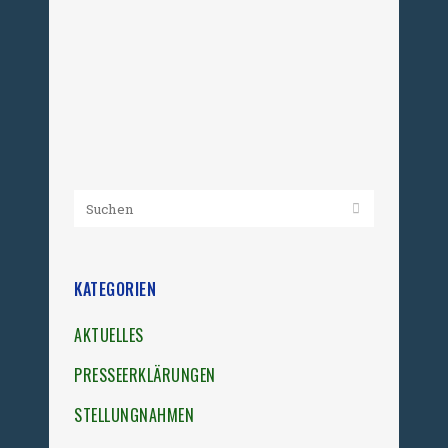
September um 15 Uhr, auf dem
Friedhof Lilienthalstraße (Berlin-
Neukölln) Die uokg, der
Frauenverband im Bund...
05. September 2015
KATEGORIEN
AKTUELLES
PRESSEERKLÄRUNGEN
STELLUNGNAHMEN