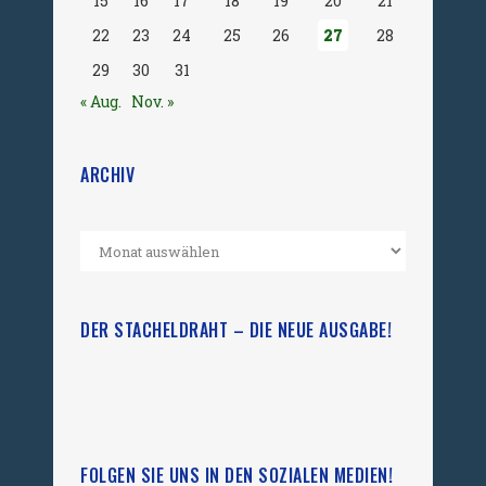
15
16
17
18
19
20
21
22
23
24
25
26
27
28
29
30
31
« Aug.
Nov. »
ARCHIV
DER STACHELDRAHT – DIE NEUE AUSGABE!
FOLGEN SIE UNS IN DEN SOZIALEN MEDIEN!