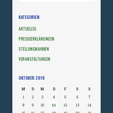
KATEGORIEN
AKTUELLES
PRESSEERKLÄRUNGEN
STELLUNGNAHMEN
VERANSTALTUNGEN
OKTOBER 2018
M
D
M
D
F
S
S
1
2
3
4
5
6
7
8
9
10
11
12
13
14