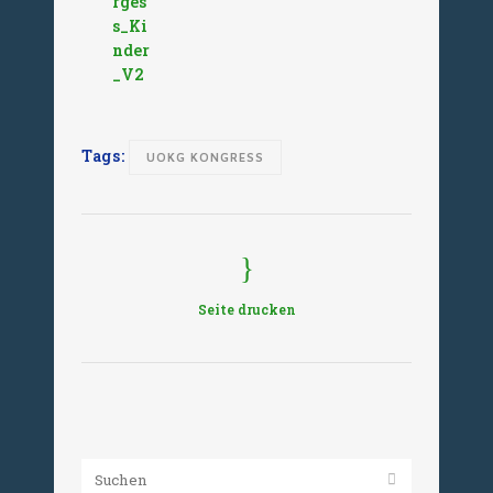
rges
s_Ki
nder
_V2
Tags:
UOKG KONGRESS
Seite drucken