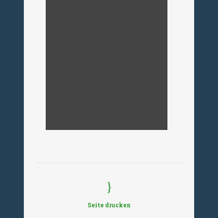
Beauftragte des Landes
Sachsen-Anhalt zur
Aufarbeitung der SED-
Diktatur, Birgit Neumann-
Becker und UOKG-
Bundesvorsitzender Dieter
Dombrowski vor der
enthüllten Tafel in Parey
Seite drucken