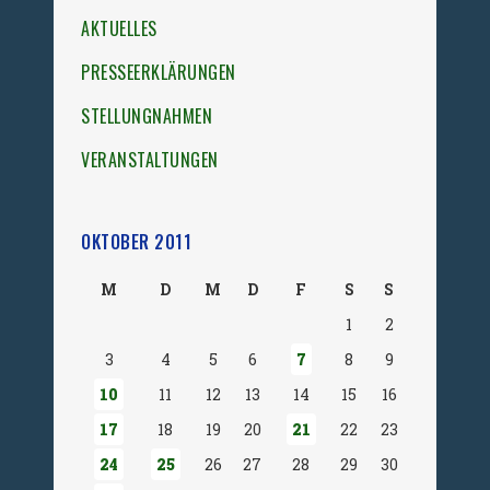
AKTUELLES
PRESSEERKLÄRUNGEN
STELLUNGNAHMEN
VERANSTALTUNGEN
OKTOBER 2011
M
D
M
D
F
S
S
1
2
3
4
5
6
7
8
9
10
11
12
13
14
15
16
17
18
19
20
21
22
23
24
25
26
27
28
29
30