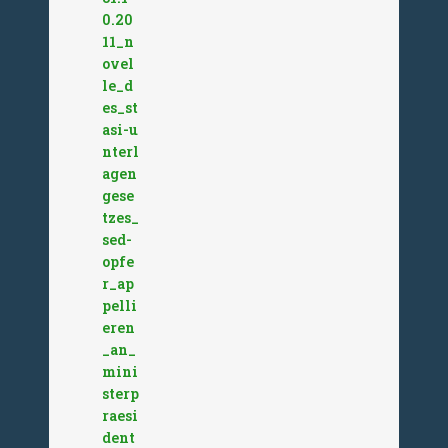
0.20
11_n
ovel
le_d
es_st
asi-u
nterl
agen
gese
tzes_
sed-
opfe
r_ap
pelli
eren
_an_
mini
sterp
raesi
dent